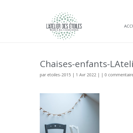
ACC
Chaises-enfants-LAteli
par
etoiles-2015
|
1 Avr 2022
| |
0 commentair