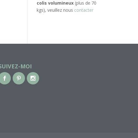
colis volumineux
(plus de 70
kgs), veuillez nous
contacter
SUIVEZ-MOI