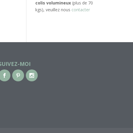
colis volumineux
(plus de 70
kgs), veuillez nous
contacter
SUIVEZ-MOI