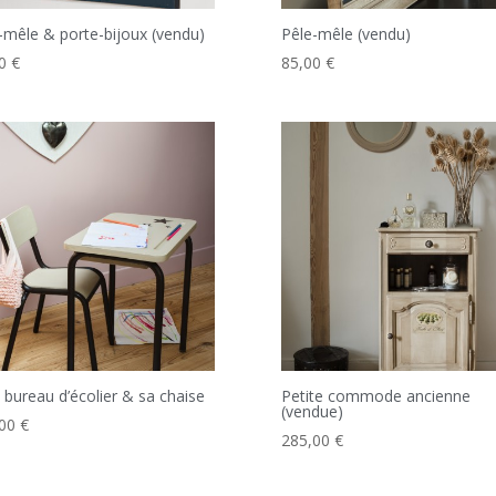
-mêle & porte-bijoux (vendu)
Pêle-mêle (vendu)
00
€
85,00
€
t bureau d’écolier & sa chaise
Petite commode ancienne
(vendue)
,00
€
285,00
€