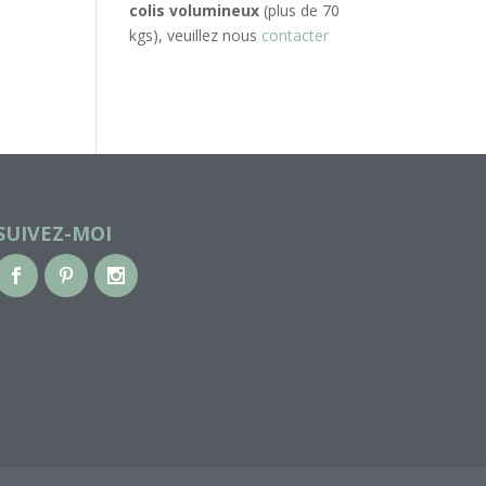
colis volumineux
(plus de 70
kgs), veuillez nous
contacter
SUIVEZ-MOI