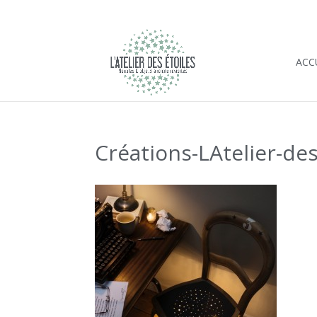
ACC
Créations-LAtelier-des