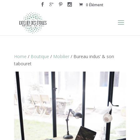
0 Élément
Home
/
Boutique
/
Mobilier
/ Bureau indus’ & son
tabouret