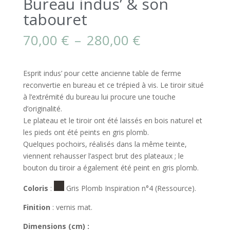
Bureau indus’ & son
tabouret
Plage
70,00
€
–
280,00
€
de
prix :
70,00 €
Esprit indus’ pour cette ancienne table de ferme
à
reconvertie en bureau et ce trépied à vis. Le tiroir situé
280,00 €
à l’extrémité du bureau lui procure une touche
d’originalité.
Le plateau et le tiroir ont été laissés en bois naturel et
les pieds ont été peints en gris plomb.
Quelques pochoirs, réalisés dans la même teinte,
viennent rehausser l’aspect brut des plateaux ; le
bouton du tiroir a également été peint en gris plomb.
Coloris
:
Gris Plomb Inspiration n°4 (Ressource).
Finition
: vernis mat.
Dimensions (cm) :