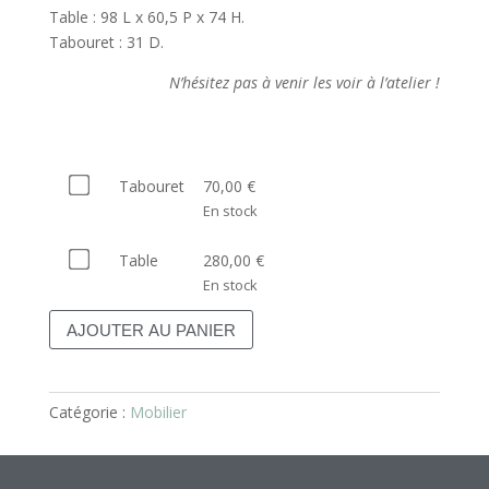
Table : 98 L x 60,5 P x 74 H.
Tabouret : 31 D.
N’hésitez pas à venir les voir à l’atelier !
Acheter
Tabouret
70,00
€
l’un
En stock
des
Acheter
articles
Table
280,00
€
l’un
(Tabouret)
En stock
des
pour
AJOUTER AU PANIER
articles
70,00 €
(Table)
pour
280,00 €
Catégorie :
Mobilier